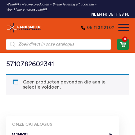
Wekelijks nieuwe producten
Snelle levering uit voorraad
Voor klein- en groot zakelijk
NL
EN
FR
DE
IT
ES
PL
06 11 33 21 07
0
Producten
zoeken
5710782602341
Geen producten gevonden die aan je
selectie voldoen.
ONZE CATALOGUS