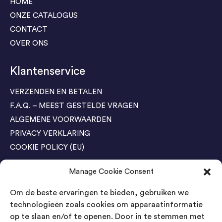
HOME
ONZE CATALOGUS
CONTACT
OVER ONS
Klantenservice
VERZENDEN EN BETALEN
F.A.Q. – MEEST GESTELDE VRAGEN
ALGEMENE VOORWAARDEN
PRIVACY VERKLARING
COOKIE POLICY (EU)
Manage Cookie Consent
Agenda Trade Shows
Om de beste ervaringen te bieden, gebruiken we
04-05 November / SVG FAIR Winterswijk
Bestel GRATIS kaarten
technologieën zoals cookies om apparaatinformatie
op te slaan en/of te openen. Door in te stemmen met