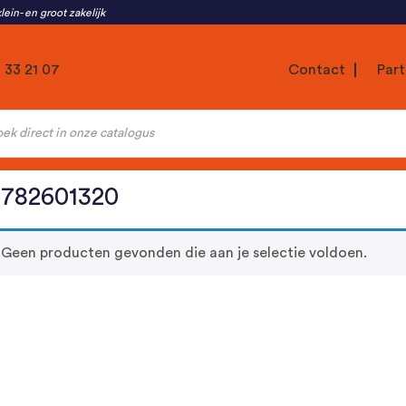
lein- en groot zakelijk
1 33 21 07
Contact
Part
ten
0782601320
Geen producten gevonden die aan je selectie voldoen.