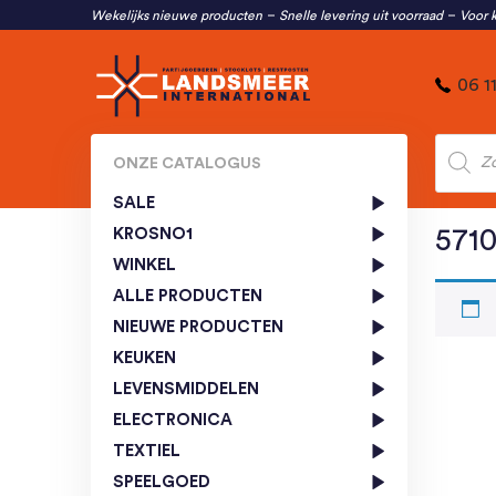
Wekelijks nieuwe producten
Snelle levering uit voorraad
Voor k
06 1
Produc
zoeken
ONZE CATALOGUS
SALE
KROSNO1
571
WINKEL
ALLE PRODUCTEN
NIEUWE PRODUCTEN
KEUKEN
LEVENSMIDDELEN
ELECTRONICA
TEXTIEL
SPEELGOED