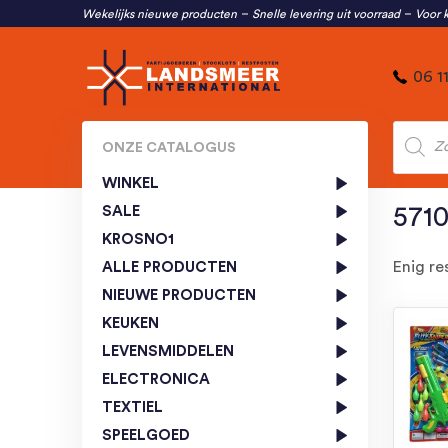
Wekelijks nieuwe producten
Snelle levering uit voorraad
Voor k
06 1
Produc
zoeken
ONZE CATALOGUS
WINKEL
SALE
571
KROSNO1
Enig re
ALLE PRODUCTEN
NIEUWE PRODUCTEN
KEUKEN
LEVENSMIDDELEN
ELECTRONICA
TEXTIEL
SPEELGOED