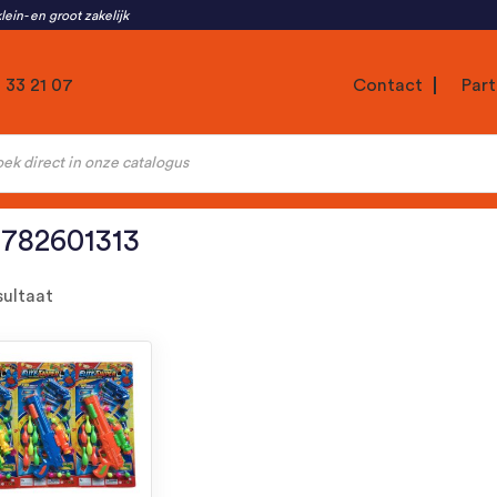
lein- en groot zakelijk
1 33 21 07
Contact
Part
ten
0782601313
sultaat