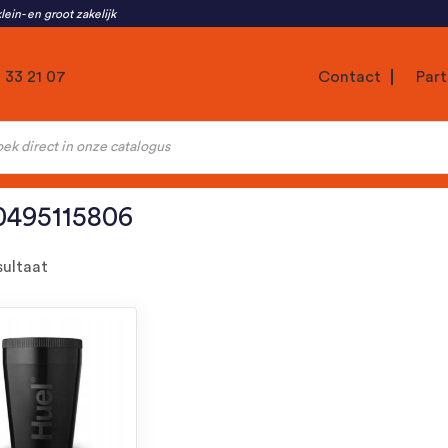
lein- en groot zakelijk
1 33 21 07
Contact
Part
ten
0495115806
sultaat