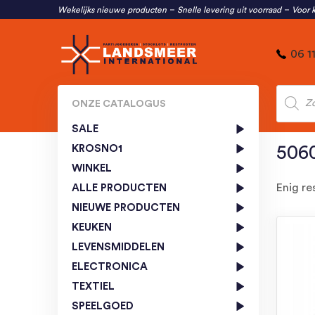
Wekelijks nieuwe producten
Snelle levering uit voorraad
Voor k
06 1
Produc
zoeken
ONZE CATALOGUS
SALE
KROSNO1
506
WINKEL
Enig re
ALLE PRODUCTEN
NIEUWE PRODUCTEN
KEUKEN
LEVENSMIDDELEN
ELECTRONICA
TEXTIEL
SPEELGOED