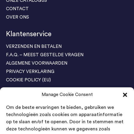
ONZE CATALOGUS
CONTACT
OVER ONS
Klantenservice
VERZENDEN EN BETALEN
F.A.Q. – MEEST GESTELDE VRAGEN
ALGEMENE VOORWAARDEN
PRIVACY VERKLARING
COOKIE POLICY (EU)
Manage Cookie Consent
Agenda Trade Shows
Om de beste ervaringen te bieden, gebruiken we
04-05 November / SVG FAIR Winterswijk
Bestel GRATIS kaarten
technologieën zoals cookies om apparaatinformatie
op te slaan en/of te openen. Door in te stemmen met
24-26 March / IAW Trade Fair - Cologne
deze technologieën kunnen we gegevens zoals
Bestel GRATIS kaarten