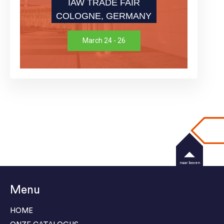
IAW TRADE FAIR
COLOGNE, GERMANY
March 24 - 26
naar boven
Menu
HOME