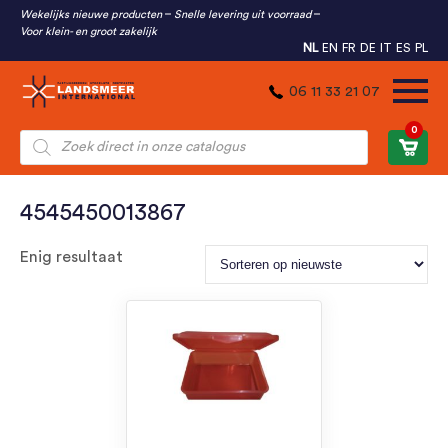
Wekelijks nieuwe producten
Snelle levering uit voorraad
Voor klein- en groot zakelijk
NL
EN
FR
DE
IT
ES
PL
06 11 33 21 07
0
Producten
zoeken
4545450013867
Enig resultaat