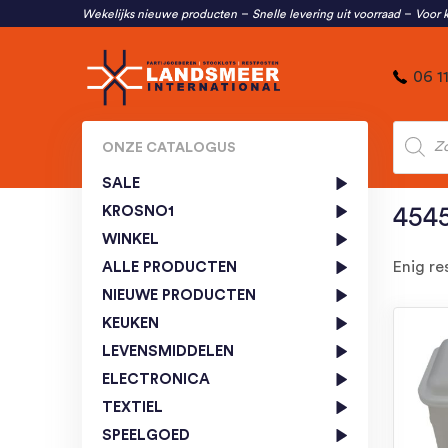
Wekelijks nieuwe producten
Snelle levering uit voorraad
Voor k
06 1
Produc
zoeken
ONZE CATALOGUS
SALE
KROSNO1
454
WINKEL
Enig re
ALLE PRODUCTEN
NIEUWE PRODUCTEN
KEUKEN
LEVENSMIDDELEN
ELECTRONICA
TEXTIEL
SPEELGOED