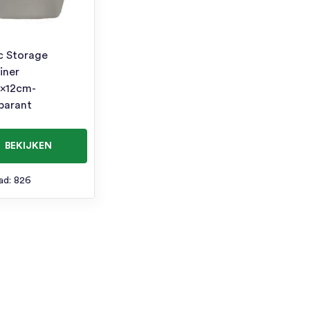
ic Storage
iner
2x12cm-
parant
BEKIJKEN
ad: 826