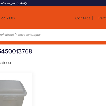
lein- en groot zakelijk
1 33 21 07
Contact
Part
ten
5450013768
sultaat