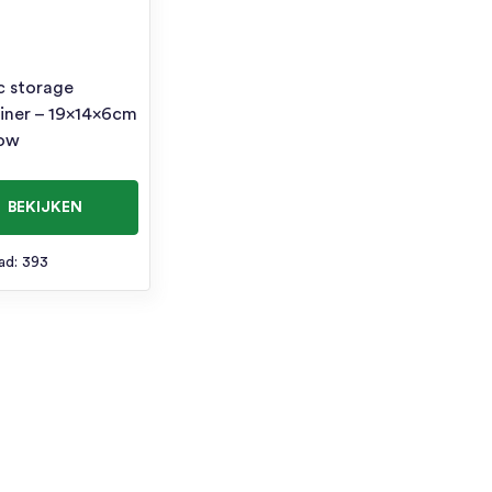
ic storage
iner – 19x14x6cm
low
BEKIJKEN
ad: 393