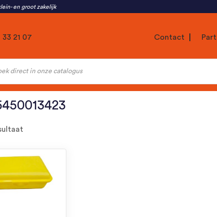
lein- en groot zakelijk
1 33 21 07
Contact
Part
ten
5450013423
sultaat