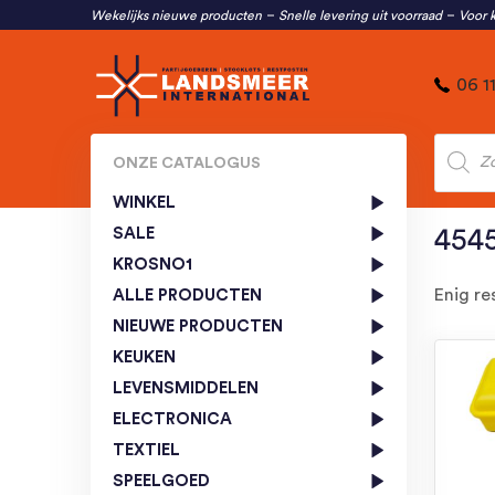
Wekelijks nieuwe producten
Snelle levering uit voorraad
Voor k
06 1
Produc
zoeken
ONZE CATALOGUS
WINKEL
SALE
454
KROSNO1
Enig re
ALLE PRODUCTEN
NIEUWE PRODUCTEN
KEUKEN
LEVENSMIDDELEN
ELECTRONICA
TEXTIEL
SPEELGOED