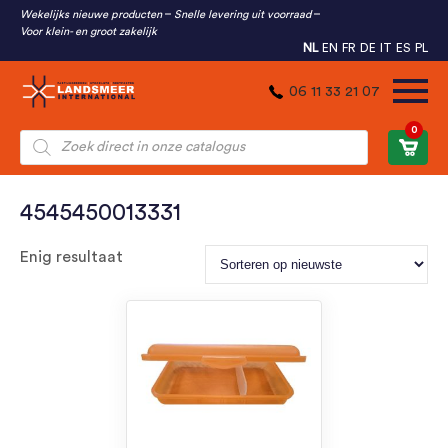
Wekelijks nieuwe producten
Snelle levering uit voorraad
Voor klein- en groot zakelijk
NL
EN
FR
DE
IT
ES
PL
06 11 33 21 07
0
Producten
zoeken
4545450013331
Enig resultaat