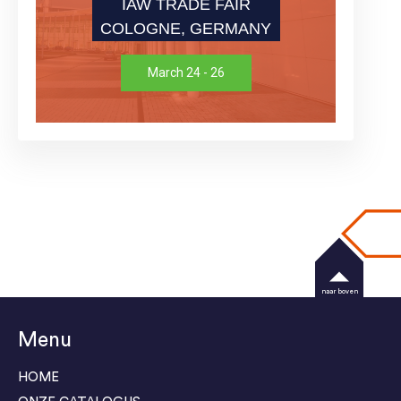
IAW TRADE FAIR
COLOGNE, GERMANY
March 24 - 26
naar boven
Menu
HOME