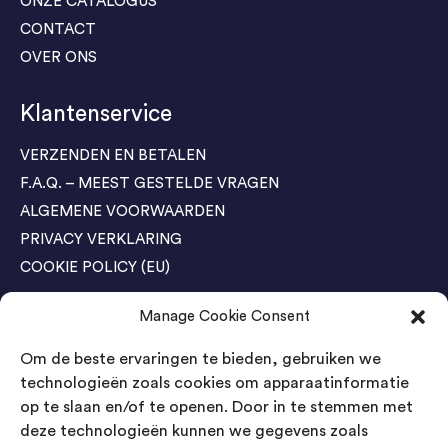
ONZE CATALOGUS
CONTACT
OVER ONS
Klantenservice
VERZENDEN EN BETALEN
F.A.Q. – MEEST GESTELDE VRAGEN
ALGEMENE VOORWAARDEN
PRIVACY VERKLARING
COOKIE POLICY (EU)
Manage Cookie Consent
Agenda Trade Shows
Om de beste ervaringen te bieden, gebruiken we
04-05 November / SVG FAIR Winterswijk
Bestel GRATIS kaarten
technologieën zoals cookies om apparaatinformatie
op te slaan en/of te openen. Door in te stemmen met
24-26 March / IAW Trade Fair - Cologne
deze technologieën kunnen we gegevens zoals
Bestel GRATIS kaarten