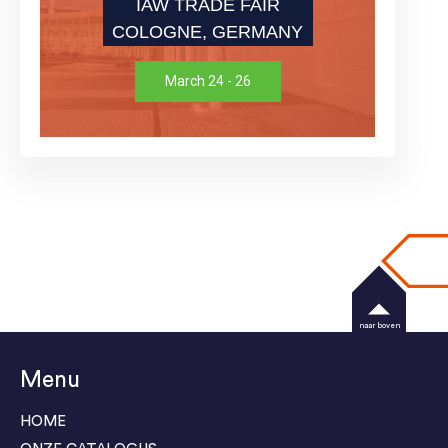
IAW TRADE FAIR
COLOGNE, GERMANY
March 24 - 26
naar boven
Menu
HOME