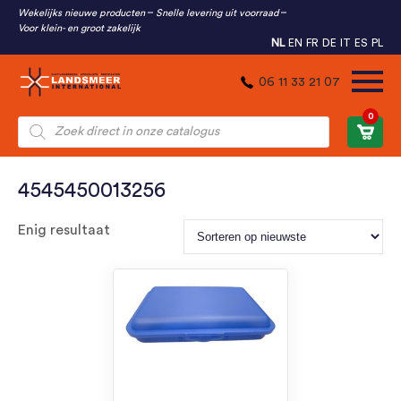
Wekelijks nieuwe producten
Snelle levering uit voorraad
Voor klein- en groot zakelijk
NL
EN
FR
DE
IT
ES
PL
06 11 33 21 07
0
Producten
zoeken
4545450013256
Enig resultaat