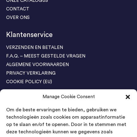
ONZE CATALOGUS
CONTACT
OVER ONS
Klantenservice
VERZENDEN EN BETALEN
F.A.Q. – MEEST GESTELDE VRAGEN
ALGEMENE VOORWAARDEN
PRIVACY VERKLARING
COOKIE POLICY (EU)
Manage Cookie Consent
Agenda Trade Shows
Om de beste ervaringen te bieden, gebruiken we
04-05 November / SVG FAIR Winterswijk
Bestel GRATIS kaarten
technologieën zoals cookies om apparaatinformatie
op te slaan en/of te openen. Door in te stemmen met
24-26 March / IAW Trade Fair - Cologne
deze technologieën kunnen we gegevens zoals
Bestel GRATIS kaarten