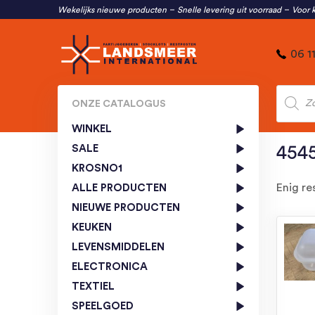
Wekelijks nieuwe producten
Snelle levering uit voorraad
Voor k
06 1
Produc
zoeken
ONZE CATALOGUS
WINKEL
SALE
454
KROSNO1
Enig re
ALLE PRODUCTEN
NIEUWE PRODUCTEN
KEUKEN
LEVENSMIDDELEN
ELECTRONICA
TEXTIEL
SPEELGOED