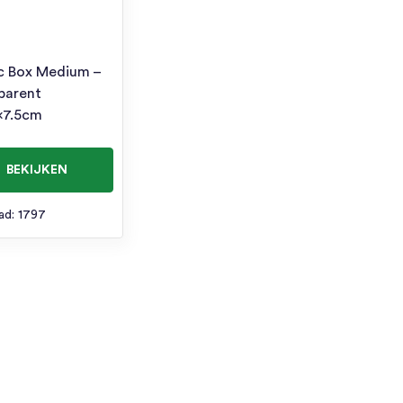
ic Box Medium –
parent
x7.5cm
BEKIJKEN
ad: 1797