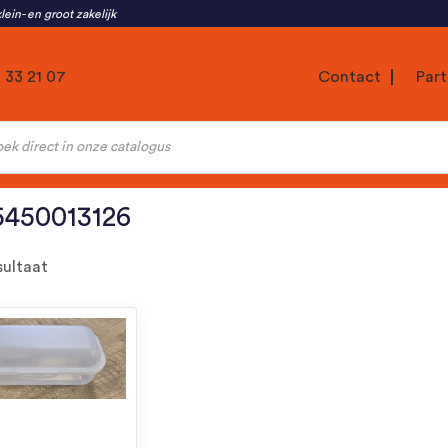
lein- en groot zakelijk
1 33 21 07
Contact
Part
ten
5450013126
sultaat