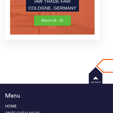
IAW TRADE FAIR
COLOGNE, GERMANY
March 24 - 26
naar boven
Menu
HOME