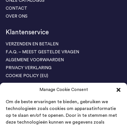
ONZE CATALOGUS
CONTACT
OVER ONS
Klantenservice
VERZENDEN EN BETALEN
F.A.Q. – MEEST GESTELDE VRAGEN
ALGEMENE VOORWAARDEN
PRIVACY VERKLARING
COOKIE POLICY (EU)
Manage Cookie Consent
Agenda Trade Shows
Om de beste ervaringen te bieden, gebruiken we
04-05 November / SVG FAIR Winterswijk
Bestel GRATIS kaarten
technologieën zoals cookies om apparaatinformatie
op te slaan en/of te openen. Door in te stemmen met
24-26 March / IAW Trade Fair - Cologne
deze technologieën kunnen we gegevens zoals
Bestel GRATIS kaarten