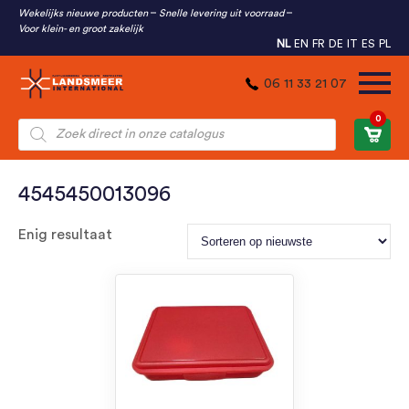
Wekelijks nieuwe producten
Snelle levering uit voorraad
Voor klein- en groot zakelijk
NL
EN
FR
DE
IT
ES
PL
06 11 33 21 07
0
Producten
zoeken
4545450013096
Enig resultaat