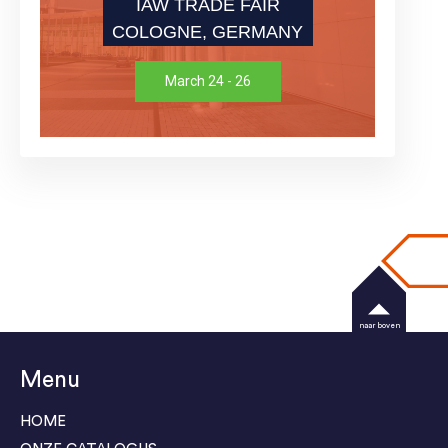
IAW TRADE FAIR
COLOGNE, GERMANY
March 24 - 26
naar boven
Menu
HOME