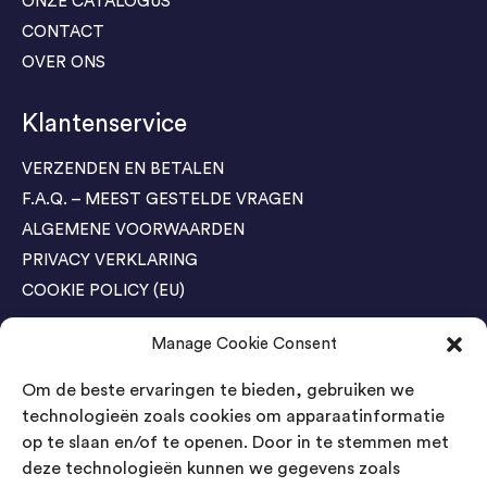
ONZE CATALOGUS
CONTACT
OVER ONS
Klantenservice
VERZENDEN EN BETALEN
F.A.Q. – MEEST GESTELDE VRAGEN
ALGEMENE VOORWAARDEN
PRIVACY VERKLARING
COOKIE POLICY (EU)
Manage Cookie Consent
Agenda Trade Shows
Om de beste ervaringen te bieden, gebruiken we
04-05 November / SVG FAIR Winterswijk
Bestel GRATIS kaarten
technologieën zoals cookies om apparaatinformatie
op te slaan en/of te openen. Door in te stemmen met
24-26 March / IAW Trade Fair - Cologne
deze technologieën kunnen we gegevens zoals
Bestel GRATIS kaarten