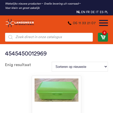
Wekelijks nieuwe producten
Snelle levering uit voorraad
Voor klein- en groot zakelijk
NL
EN
FR
DE
IT
ES
PL
06 11 33 21 07
0
Producten
zoeken
4545450012969
Enig resultaat