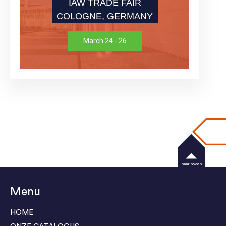
IAW TRADE FAIR
COLOGNE, GERMANY
March 24 - 26
naar boven
Menu
HOME