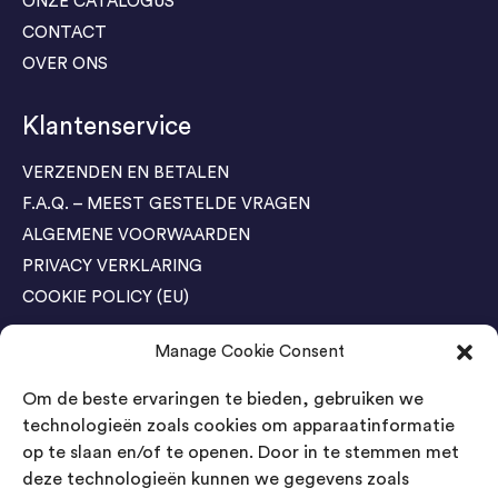
ONZE CATALOGUS
CONTACT
OVER ONS
Klantenservice
VERZENDEN EN BETALEN
F.A.Q. – MEEST GESTELDE VRAGEN
ALGEMENE VOORWAARDEN
PRIVACY VERKLARING
COOKIE POLICY (EU)
Manage Cookie Consent
Agenda Trade Shows
Om de beste ervaringen te bieden, gebruiken we
04-05 November / SVG FAIR Winterswijk
Bestel GRATIS kaarten
technologieën zoals cookies om apparaatinformatie
op te slaan en/of te openen. Door in te stemmen met
24-26 March / IAW Trade Fair - Cologne
deze technologieën kunnen we gegevens zoals
Bestel GRATIS kaarten