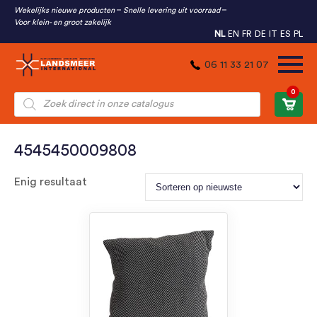
Wekelijks nieuwe producten
Snelle levering uit voorraad
Voor klein- en groot zakelijk
NL
EN
FR
DE
IT
ES
PL
06 11 33 21 07
0
Producten
zoeken
4545450009808
Enig resultaat