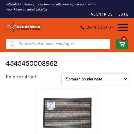
Wekelijks nieuwe producten
Snelle levering uit voorraad
Voor klein- en groot zakelijk
NL
EN
FR
DE
IT
ES
PL
06 11 33 21 07
0
Producten
zoeken
4545450008962
Enig resultaat