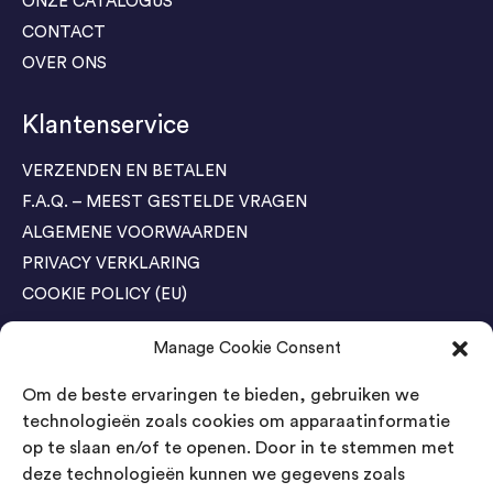
ONZE CATALOGUS
CONTACT
OVER ONS
Klantenservice
VERZENDEN EN BETALEN
F.A.Q. – MEEST GESTELDE VRAGEN
ALGEMENE VOORWAARDEN
PRIVACY VERKLARING
COOKIE POLICY (EU)
Manage Cookie Consent
Agenda Trade Shows
Om de beste ervaringen te bieden, gebruiken we
04-05 November / SVG FAIR Winterswijk
Bestel GRATIS kaarten
technologieën zoals cookies om apparaatinformatie
op te slaan en/of te openen. Door in te stemmen met
24-26 March / IAW Trade Fair - Cologne
deze technologieën kunnen we gegevens zoals
Bestel GRATIS kaarten