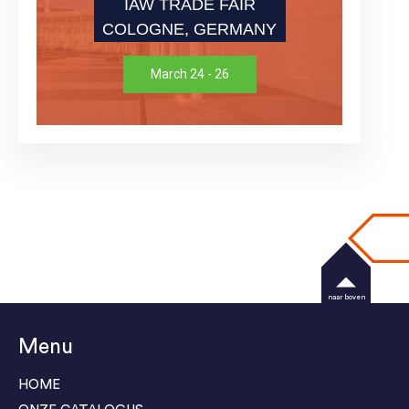
IAW TRADE FAIR
COLOGNE, GERMANY
March 24 - 26
naar boven
Menu
HOME