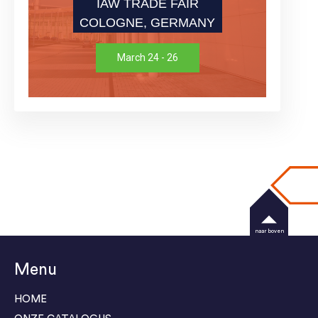
IAW TRADE FAIR
COLOGNE, GERMANY
March 24 - 26
naar boven
Menu
HOME