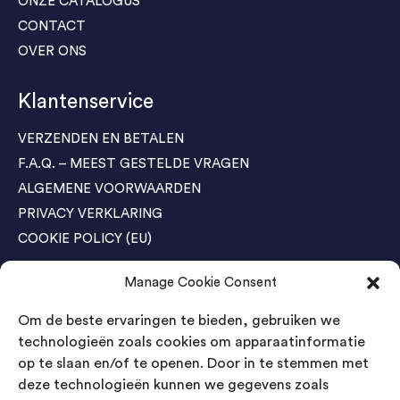
ONZE CATALOGUS
CONTACT
OVER ONS
Klantenservice
VERZENDEN EN BETALEN
F.A.Q. – MEEST GESTELDE VRAGEN
ALGEMENE VOORWAARDEN
PRIVACY VERKLARING
COOKIE POLICY (EU)
Manage Cookie Consent
Agenda Trade Shows
Om de beste ervaringen te bieden, gebruiken we
04-05 November / SVG FAIR Winterswijk
Bestel GRATIS kaarten
technologieën zoals cookies om apparaatinformatie
op te slaan en/of te openen. Door in te stemmen met
24-26 March / IAW Trade Fair - Cologne
deze technologieën kunnen we gegevens zoals
Bestel GRATIS kaarten