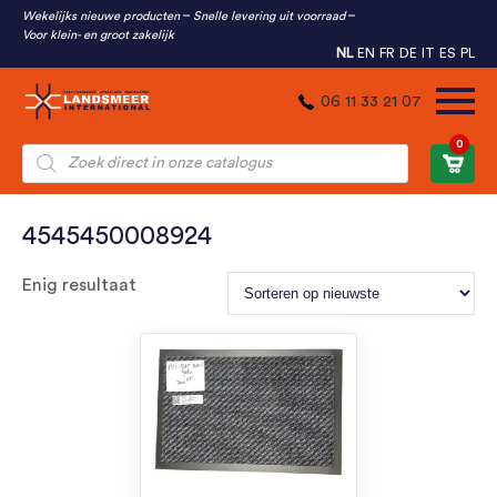
Wekelijks nieuwe producten
Snelle levering uit voorraad
Voor klein- en groot zakelijk
NL
EN
FR
DE
IT
ES
PL
06 11 33 21 07
0
Producten
zoeken
4545450008924
Enig resultaat