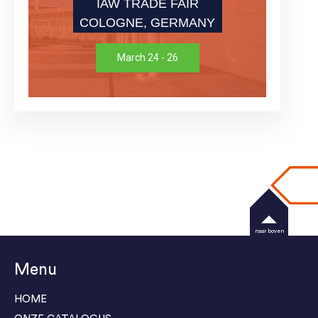
IAW TRADE FAIR
COLOGNE, GERMANY
March 24 - 26
naar boven
Menu
HOME