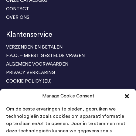
ONZE CATALOGUS
CONTACT
OVER ONS
Klantenservice
VERZENDEN EN BETALEN
F.A.Q. – MEEST GESTELDE VRAGEN
ALGEMENE VOORWAARDEN
PRIVACY VERKLARING
COOKIE POLICY (EU)
Manage Cookie Consent
Agenda Trade Shows
Om de beste ervaringen te bieden, gebruiken we
04-05 November / SVG FAIR Winterswijk
Bestel GRATIS kaarten
technologieën zoals cookies om apparaatinformatie
op te slaan en/of te openen. Door in te stemmen met
24-26 March / IAW Trade Fair - Cologne
deze technologieën kunnen we gegevens zoals
Bestel GRATIS kaarten