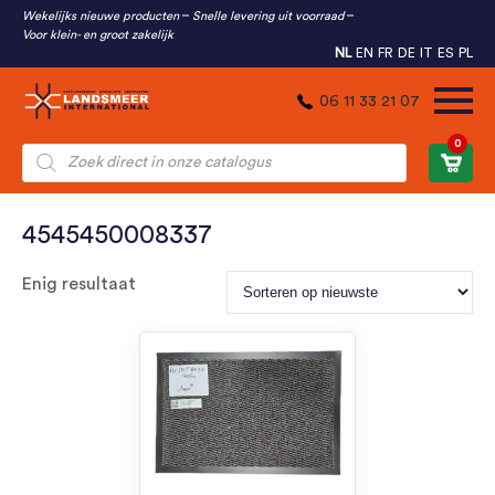
Wekelijks nieuwe producten
Snelle levering uit voorraad
Voor klein- en groot zakelijk
NL
EN
FR
DE
IT
ES
PL
06 11 33 21 07
0
Producten
zoeken
4545450008337
Enig resultaat