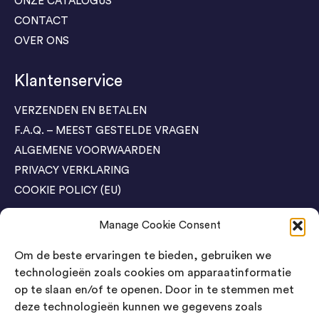
ONZE CATALOGUS
CONTACT
OVER ONS
Klantenservice
VERZENDEN EN BETALEN
F.A.Q. – MEEST GESTELDE VRAGEN
ALGEMENE VOORWAARDEN
PRIVACY VERKLARING
COOKIE POLICY (EU)
Manage Cookie Consent
Agenda Trade Shows
Om de beste ervaringen te bieden, gebruiken we
04-05 November / SVG FAIR Winterswijk
Bestel GRATIS kaarten
technologieën zoals cookies om apparaatinformatie
op te slaan en/of te openen. Door in te stemmen met
24-26 March / IAW Trade Fair - Cologne
deze technologieën kunnen we gegevens zoals
Bestel GRATIS kaarten