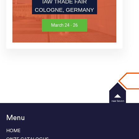
IAW TRADE FAIR
COLOGNE, GERMANY
March 24 - 26
naar boven
Menu
HOME