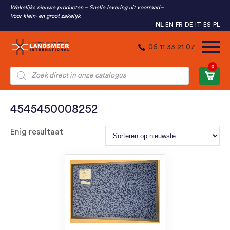
Wekelijks nieuwe producten
Snelle levering uit voorraad
Voor klein- en groot zakelijk
NL
EN
FR
DE
IT
ES
PL
06 11 33 21 07
0
Producten
zoeken
4545450008252
Enig resultaat