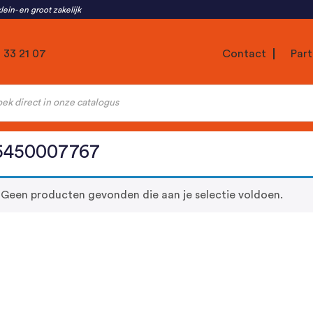
lein- en groot zakelijk
1 33 21 07
Contact
Part
ten
5450007767
Geen producten gevonden die aan je selectie voldoen.