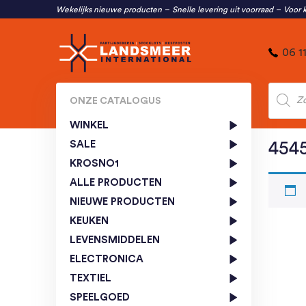
Wekelijks nieuwe producten
Snelle levering uit voorraad
Voor k
06 1
Produc
zoeken
ONZE CATALOGUS
WINKEL
SALE
454
KROSNO1
ALLE PRODUCTEN
NIEUWE PRODUCTEN
KEUKEN
LEVENSMIDDELEN
ELECTRONICA
TEXTIEL
SPEELGOED