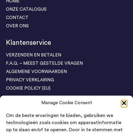
HOME
ONZE CATALOGUS
CONTACT
OVER ONS
Klantenservice
VERZENDEN EN BETALEN
F.A.Q. – MEEST GESTELDE VRAGEN
ALGEMENE VOORWAARDEN
PRIVACY VERKLARING
COOKIE POLICY (EU)
Manage Cookie Consent
Agenda Trade Shows
Om de beste ervaringen te bieden, gebruiken we
04-05 November / SVG FAIR Winterswijk
Bestel GRATIS kaarten
technologieën zoals cookies om apparaatinformatie
op te slaan en/of te openen. Door in te stemmen met