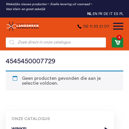
Wekelijks nieuwe producten
Snelle levering uit voorraad
Voor klein- en groot zakelijk
NL
EN
FR
DE
IT
ES
PL
06 11 33 21 07
0
Producten
zoeken
4545450007729
Geen producten gevonden die aan je
selectie voldoen.
ONZE CATALOGUS