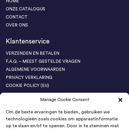
HOME
ONZE CATALOGUS
CONTACT
OVER ONS
Klantenservice
VERZENDEN EN BETALEN
F.A.Q. – MEEST GESTELDE VRAGEN
ALGEMENE VOORWAARDEN
PRIVACY VERKLARING
COOKIE POLICY (EU)
Manage Cookie Consent
Agenda Trade Shows
Om de beste ervaringen te bieden, gebruiken we
04-05 November / SVG FAIR Winterswijk
Bestel GRATIS kaarten
technologieën zoals cookies om apparaatinformatie
op te slaan en/of te openen. Door in te stemmen met