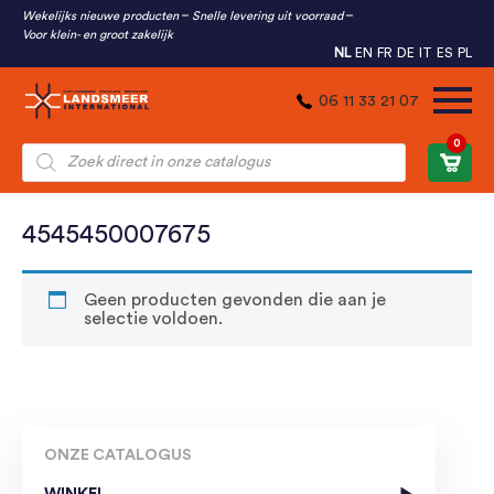
Wekelijks nieuwe producten
Snelle levering uit voorraad
Voor klein- en groot zakelijk
NL
EN
FR
DE
IT
ES
PL
06 11 33 21 07
0
Producten
zoeken
4545450007675
Geen producten gevonden die aan je
selectie voldoen.
ONZE CATALOGUS