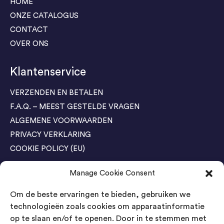
HOME
ONZE CATALOGUS
CONTACT
OVER ONS
Klantenservice
VERZENDEN EN BETALEN
F.A.Q. – MEEST GESTELDE VRAGEN
ALGEMENE VOORWAARDEN
PRIVACY VERKLARING
COOKIE POLICY (EU)
Manage Cookie Consent
Agenda Trade Shows
Om de beste ervaringen te bieden, gebruiken we
04-05 November / SVG FAIR Winterswijk
Bestel GRATIS kaarten
technologieën zoals cookies om apparaatinformatie
op te slaan en/of te openen. Door in te stemmen met