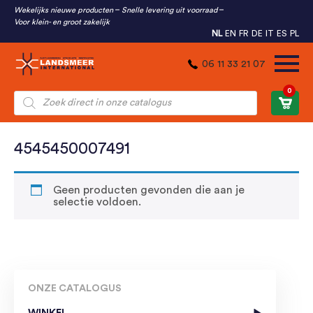
Wekelijks nieuwe producten
Snelle levering uit voorraad
Voor klein- en groot zakelijk
NL
EN
FR
DE
IT
ES
PL
06 11 33 21 07
0
Producten
zoeken
4545450007491
Geen producten gevonden die aan je
selectie voldoen.
ONZE CATALOGUS