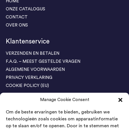
HOME
ONZE CATALOGUS
CONTACT
OVER ONS
Klantenservice
VERZENDEN EN BETALEN
F.A.Q. – MEEST GESTELDE VRAGEN
ALGEMENE VOORWAARDEN
PRIVACY VERKLARING
COOKIE POLICY (EU)
Manage Cookie Consent
Agenda Trade Shows
Om de beste ervaringen te bieden, gebruiken we
04-05 November / SVG FAIR Winterswijk
Bestel GRATIS kaarten
technologieën zoals cookies om apparaatinformatie
op te slaan en/of te openen. Door in te stemmen met