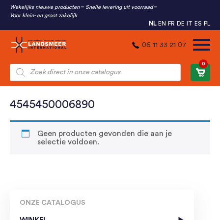
Wekelijks nieuwe producten
Snelle levering uit voorraad
Voor klein- en groot zakelijk
NL
EN
FR
DE
IT
ES
PL
06 11 33 21 07
0
Producten
zoeken
4545450006890
Geen producten gevonden die aan je
selectie voldoen.
ONZE CATALOGUS