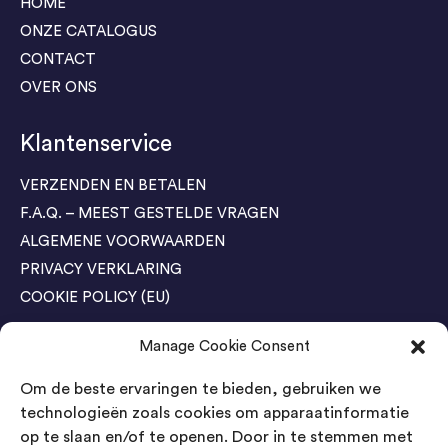
HOME
ONZE CATALOGUS
CONTACT
OVER ONS
Klantenservice
VERZENDEN EN BETALEN
F.A.Q. – MEEST GESTELDE VRAGEN
ALGEMENE VOORWAARDEN
PRIVACY VERKLARING
COOKIE POLICY (EU)
Manage Cookie Consent
Agenda Trade Shows
Om de beste ervaringen te bieden, gebruiken we
04-05 November / SVG FAIR Winterswijk
Bestel GRATIS kaarten
technologieën zoals cookies om apparaatinformatie
op te slaan en/of te openen. Door in te stemmen met