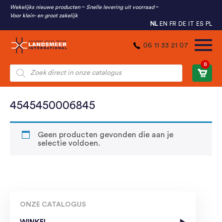
Wekelijks nieuwe producten
Snelle levering uit voorraad
Voor klein- en groot zakelijk
NL
EN
FR
DE
IT
ES
PL
06 11 33 21 07
0
Producten
zoeken
4545450006845
Geen producten gevonden die aan je
selectie voldoen.
ONZE CATALOGUS