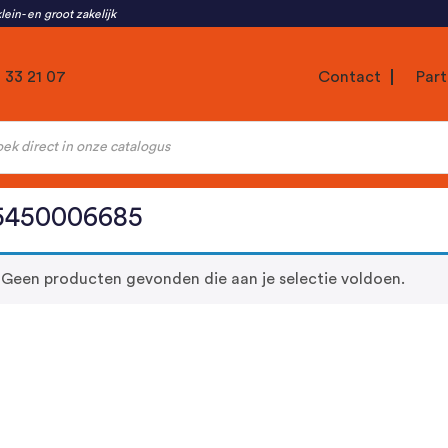
lein- en groot zakelijk
1 33 21 07
Contact
Part
ten
5450006685
Geen producten gevonden die aan je selectie voldoen.