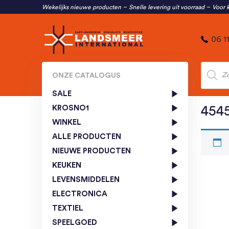
Wekelijks nieuwe producten
Snelle levering uit voorraad
Voor k
06 1
Produc
zoeken
ONZE CATALOGUS
SALE
KROSNO1
454
WINKEL
ALLE PRODUCTEN
NIEUWE PRODUCTEN
KEUKEN
LEVENSMIDDELEN
ELECTRONICA
TEXTIEL
SPEELGOED