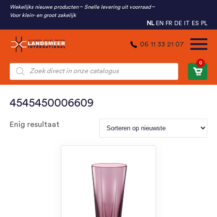
Wekelijks nieuwe producten
Snelle levering uit voorraad
Voor klein- en groot zakelijk
NL
EN
FR
DE
IT
ES
PL
06 11 33 21 07
0
Producten
zoeken
4545450006609
Enig resultaat