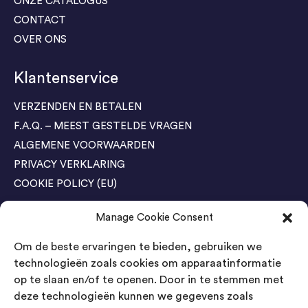
ONZE CATALOGUS
CONTACT
OVER ONS
Klantenservice
VERZENDEN EN BETALEN
F.A.Q. – MEEST GESTELDE VRAGEN
ALGEMENE VOORWAARDEN
PRIVACY VERKLARING
COOKIE POLICY (EU)
Manage Cookie Consent
Agenda Trade Shows
Om de beste ervaringen te bieden, gebruiken we
04-05 November / SVG FAIR Winterswijk
Bestel GRATIS kaarten
technologieën zoals cookies om apparaatinformatie
op te slaan en/of te openen. Door in te stemmen met
24-26 March / IAW Trade Fair - Cologne
deze technologieën kunnen we gegevens zoals
Bestel GRATIS kaarten