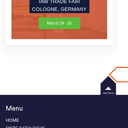
IAW TRADE FAIR
COLOGNE, GERMANY
March 24 - 26
naar boven
Menu
HOME