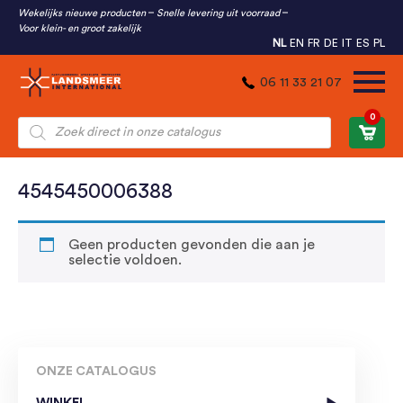
Wekelijks nieuwe producten
Snelle levering uit voorraad
Voor klein- en groot zakelijk
NL
EN
FR
DE
IT
ES
PL
06 11 33 21 07
0
Producten
zoeken
4545450006388
Geen producten gevonden die aan je
selectie voldoen.
ONZE CATALOGUS