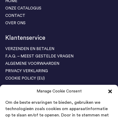
HOME
ONZE CATALOGUS
CONTACT
OVER ONS
Klantenservice
VERZENDEN EN BETALEN
F.A.Q. – MEEST GESTELDE VRAGEN
ALGEMENE VOORWAARDEN
PRIVACY VERKLARING
COOKIE POLICY (EU)
Manage Cookie Consent
Agenda Trade Shows
Om de beste ervaringen te bieden, gebruiken we
04-05 November / SVG FAIR Winterswijk
Bestel GRATIS kaarten
technologieën zoals cookies om apparaatinformatie
op te slaan en/of te openen. Door in te stemmen met