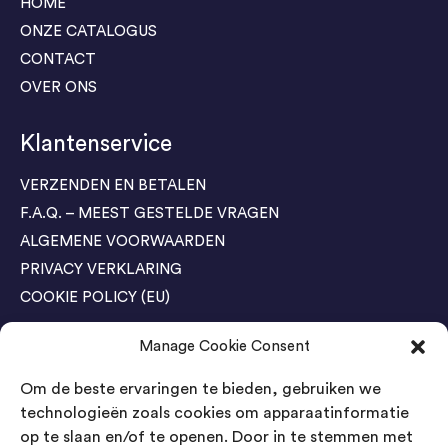
HOME
ONZE CATALOGUS
CONTACT
OVER ONS
Klantenservice
VERZENDEN EN BETALEN
F.A.Q. – MEEST GESTELDE VRAGEN
ALGEMENE VOORWAARDEN
PRIVACY VERKLARING
COOKIE POLICY (EU)
Manage Cookie Consent
Agenda Trade Shows
Om de beste ervaringen te bieden, gebruiken we
04-05 November / SVG FAIR Winterswijk
Bestel GRATIS kaarten
technologieën zoals cookies om apparaatinformatie
op te slaan en/of te openen. Door in te stemmen met