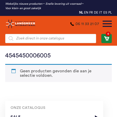
Wekelijks nieuwe producten
Snelle levering uit voorraad
Voor klein- en groot zakelijk
NL
EN
FR
DE
IT
ES
PL
06 11 33 21 07
0
Producten
zoeken
4545450006005
Geen producten gevonden die aan je
selectie voldoen.
ONZE CATALOGUS