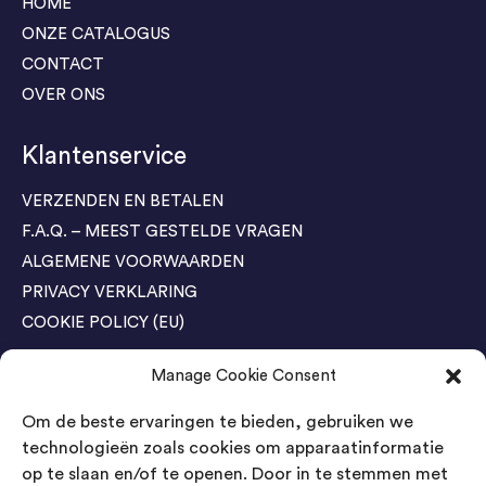
HOME
ONZE CATALOGUS
CONTACT
OVER ONS
Klantenservice
VERZENDEN EN BETALEN
F.A.Q. – MEEST GESTELDE VRAGEN
ALGEMENE VOORWAARDEN
PRIVACY VERKLARING
COOKIE POLICY (EU)
Manage Cookie Consent
Agenda Trade Shows
Om de beste ervaringen te bieden, gebruiken we
04-05 November / SVG FAIR Winterswijk
Bestel GRATIS kaarten
technologieën zoals cookies om apparaatinformatie
op te slaan en/of te openen. Door in te stemmen met