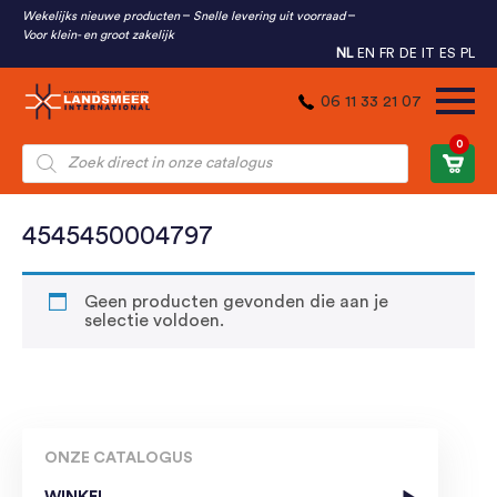
Wekelijks nieuwe producten
Snelle levering uit voorraad
Voor klein- en groot zakelijk
NL
EN
FR
DE
IT
ES
PL
06 11 33 21 07
0
Producten
zoeken
4545450004797
Geen producten gevonden die aan je
selectie voldoen.
ONZE CATALOGUS