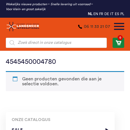
Wekelijks nieuwe producten
Snelle levering uit voorraad
Voor klein- en groot zakelijk
NL
EN
FR
DE
IT
ES
PL
06 11 33 21 07
0
Producten
zoeken
4545450004780
Geen producten gevonden die aan je
selectie voldoen.
ONZE CATALOGUS