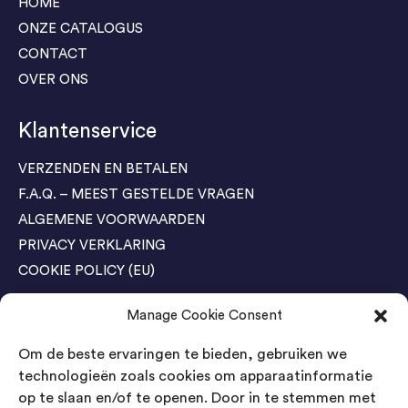
HOME
ONZE CATALOGUS
CONTACT
OVER ONS
Klantenservice
VERZENDEN EN BETALEN
F.A.Q. – MEEST GESTELDE VRAGEN
ALGEMENE VOORWAARDEN
PRIVACY VERKLARING
COOKIE POLICY (EU)
Manage Cookie Consent
Agenda Trade Shows
Om de beste ervaringen te bieden, gebruiken we
04-05 November / SVG FAIR Winterswijk
Bestel GRATIS kaarten
technologieën zoals cookies om apparaatinformatie
op te slaan en/of te openen. Door in te stemmen met