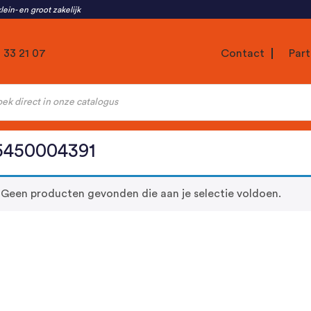
lein- en groot zakelijk
1 33 21 07
Contact
Part
ten
5450004391
Geen producten gevonden die aan je selectie voldoen.