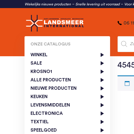
Wekelijks nieuwe producten
Snelle levering uit voorraad
Voor k
06 1
Produc
zoeken
ONZE CATALOGUS
WINKEL
SALE
454
KROSNO1
ALLE PRODUCTEN
NIEUWE PRODUCTEN
KEUKEN
LEVENSMIDDELEN
ELECTRONICA
TEXTIEL
SPEELGOED