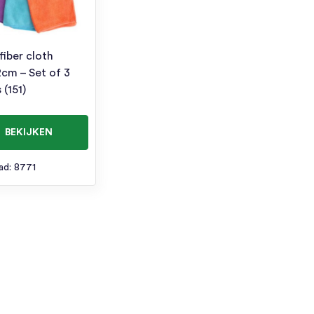
fiber cloth
cm – Set of 3
 (151)
BEKIJKEN
ad: 8771