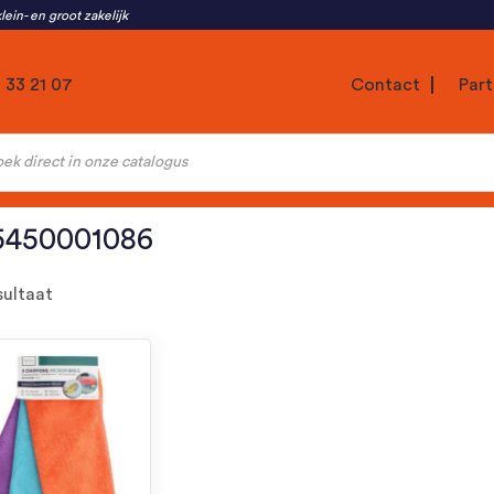
lein- en groot zakelijk
1 33 21 07
Contact
Part
ten
5450001086
sultaat