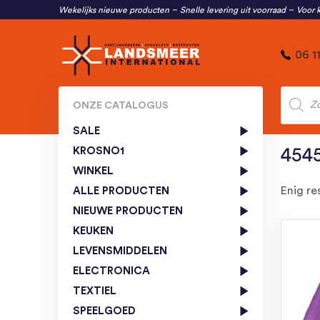
Wekelijks nieuwe producten
Snelle levering uit voorraad
Voor k
06 1
Produc
zoeken
ONZE CATALOGUS
SALE
KROSNO1
454
WINKEL
Enig re
ALLE PRODUCTEN
NIEUWE PRODUCTEN
KEUKEN
LEVENSMIDDELEN
ELECTRONICA
TEXTIEL
SPEELGOED