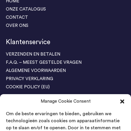
HOME
ONZE CATALOGUS
CONTACT
OVER ONS
Klantenservice
VERZENDEN EN BETALEN
F.A.Q. – MEEST GESTELDE VRAGEN
ALGEMENE VOORWAARDEN
PRIVACY VERKLARING
COOKIE POLICY (EU)
Manage Cookie Consent
Agenda Trade Shows
Om de beste ervaringen te bieden, gebruiken we
04-05 November / SVG FAIR Winterswijk
Bestel GRATIS kaarten
technologieën zoals cookies om apparaatinformatie
op te slaan en/of te openen. Door in te stemmen met