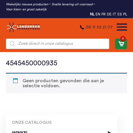
Wekelijks nieuwe producten
Snelle levering uit voorraad
Voor klein- en groot zakelijk
NL
EN
FR
DE
IT
ES
PL
06 11 33 21 07
0
Producten
zoeken
4545450000935
Geen producten gevonden die aan je
selectie voldoen.
ONZE CATALOGUS