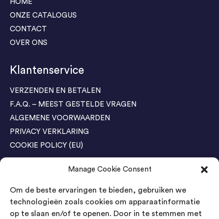
HOME
ONZE CATALOGUS
CONTACT
OVER ONS
Klantenservice
VERZENDEN EN BETALEN
F.A.Q. – MEEST GESTELDE VRAGEN
ALGEMENE VOORWAARDEN
PRIVACY VERKLARING
COOKIE POLICY (EU)
Manage Cookie Consent
Agenda Trade Shows
Om de beste ervaringen te bieden, gebruiken we
04-05 November / SVG FAIR Winterswijk
Bestel GRATIS kaarten
technologieën zoals cookies om apparaatinformatie
op te slaan en/of te openen. Door in te stemmen met