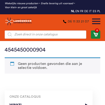
Wekelijks nieuwe producten
Snelle levering uit voorraad
Voor klein- en groot zakelijk
NL
EN
FR
DE
IT
ES
PL
06 11 33 21 07
0
Producten
zoeken
4545450000904
Geen producten gevonden die aan je
selectie voldoen.
ONZE CATALOGUS