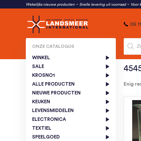
Wekelijks nieuwe producten
Snelle levering uit voorraad
Voor k
06 1
Produc
zoeken
ONZE CATALOGUS
WINKEL
SALE
454
KROSNO1
Enig re
ALLE PRODUCTEN
NIEUWE PRODUCTEN
KEUKEN
LEVENSMIDDELEN
ELECTRONICA
TEXTIEL
SPEELGOED