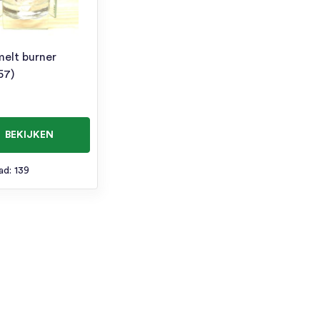
elt burner
57)
BEKIJKEN
ad: 139