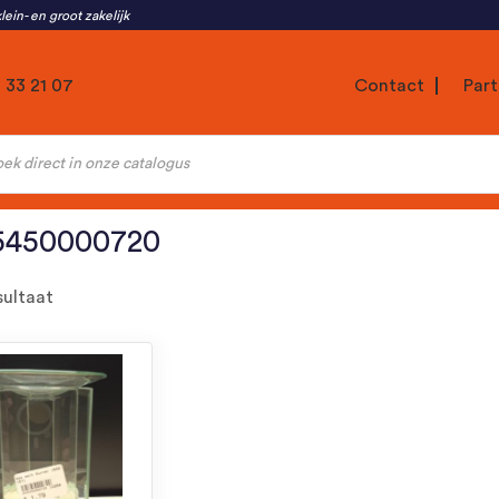
lein- en groot zakelijk
1 33 21 07
Contact
Part
ten
5450000720
sultaat