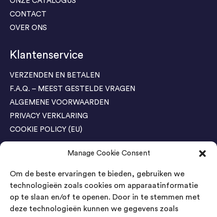
ONZE CATALOGUS
CONTACT
OVER ONS
Klantenservice
VERZENDEN EN BETALEN
F.A.Q. – MEEST GESTELDE VRAGEN
ALGEMENE VOORWAARDEN
PRIVACY VERKLARING
COOKIE POLICY (EU)
Manage Cookie Consent
Agenda Trade Shows
Om de beste ervaringen te bieden, gebruiken we
04-05 November / SVG FAIR Winterswijk
Bestel GRATIS kaarten
technologieën zoals cookies om apparaatinformatie
op te slaan en/of te openen. Door in te stemmen met
24-26 March / IAW Trade Fair - Cologne
deze technologieën kunnen we gegevens zoals
Bestel GRATIS kaarten