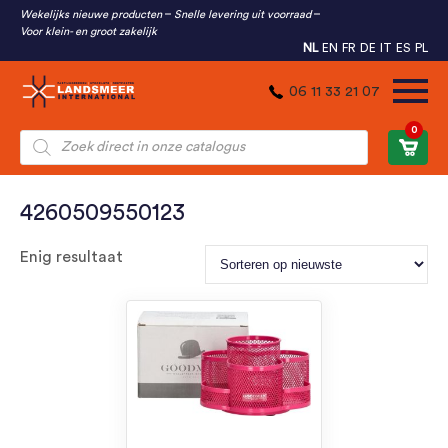
Wekelijks nieuwe producten
Snelle levering uit voorraad
Voor klein- en groot zakelijk
NL
EN
FR
DE
IT
ES
PL
06 11 33 21 07
0
Producten
zoeken
4260509550123
Enig resultaat