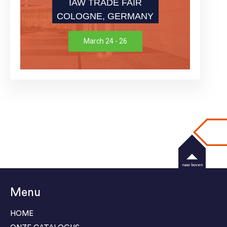
IAW TRADE FAIR
COLOGNE, GERMANY
March 24 - 26
naar boven
Menu
HOME