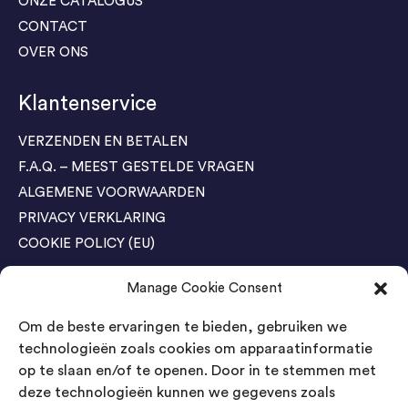
ONZE CATALOGUS
CONTACT
OVER ONS
Klantenservice
VERZENDEN EN BETALEN
F.A.Q. – MEEST GESTELDE VRAGEN
ALGEMENE VOORWAARDEN
PRIVACY VERKLARING
COOKIE POLICY (EU)
Manage Cookie Consent
Agenda Trade Shows
Om de beste ervaringen te bieden, gebruiken we
04-05 November / SVG FAIR Winterswijk
Bestel GRATIS kaarten
technologieën zoals cookies om apparaatinformatie
op te slaan en/of te openen. Door in te stemmen met
24-26 March / IAW Trade Fair - Cologne
deze technologieën kunnen we gegevens zoals
Bestel GRATIS kaarten