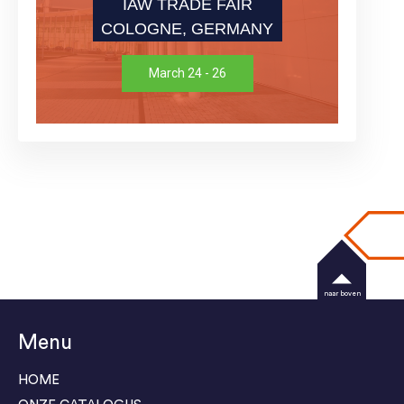
IAW TRADE FAIR
COLOGNE, GERMANY
March 24 - 26
naar boven
Menu
HOME