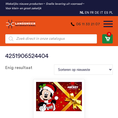
Wekelijks nieuwe producten
Snelle levering uit voorraad
Voor klein- en groot zakelijk
NL
EN
FR
DE
IT
ES
PL
06 11 33 21 07
0
Producten
zoeken
4251906524404
Enig resultaat