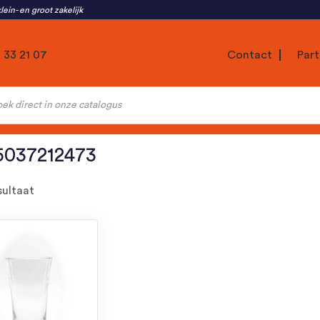
lein- en groot zakelijk
1 33 21 07
Contact
Part
ten
5037212473
sultaat