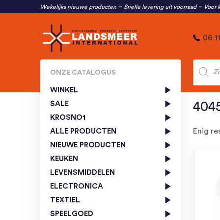
Wekelijks nieuwe producten
Snelle levering uit voorraad
Voor k
06 1
Produc
zoeken
ONZE CATALOGUS
WINKEL
SALE
404
KROSNO1
Enig re
ALLE PRODUCTEN
NIEUWE PRODUCTEN
KEUKEN
LEVENSMIDDELEN
ELECTRONICA
TEXTIEL
SPEELGOED