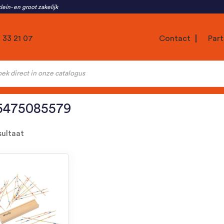
lein- en groot zakelijk
1 33 21 07
Contact
Part
ten
5475085579
sultaat