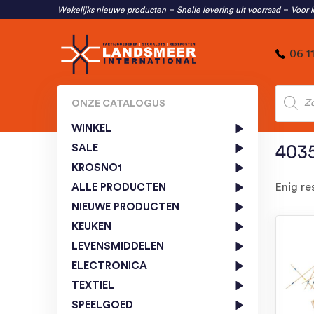
Wekelijks nieuwe producten
Snelle levering uit voorraad
Voor k
06 1
Produc
zoeken
ONZE CATALOGUS
WINKEL
SALE
403
KROSNO1
Enig re
ALLE PRODUCTEN
NIEUWE PRODUCTEN
KEUKEN
LEVENSMIDDELEN
ELECTRONICA
TEXTIEL
SPEELGOED