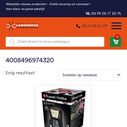
Wekelijks nieuwe producten
Snelle levering uit voorraad
Voor klein- en groot zakelijk
NL
EN
FR
DE
IT
ES
PL
06 11 33 21 07
0
Producten
zoeken
4008496974320
Enig resultaat