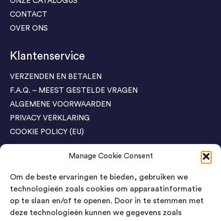
ONZE CATALOGUS
CONTACT
OVER ONS
Klantenservice
VERZENDEN EN BETALEN
F.A.Q. – MEEST GESTELDE VRAGEN
ALGEMENE VOORWAARDEN
PRIVACY VERKLARING
COOKIE POLICY (EU)
Manage Cookie Consent
Agenda Trade Shows
Om de beste ervaringen te bieden, gebruiken we
04-05 November / SVG FAIR Winterswijk
Bestel GRATIS kaarten
technologieën zoals cookies om apparaatinformatie
op te slaan en/of te openen. Door in te stemmen met
24-26 March / IAW Trade Fair - Cologne
deze technologieën kunnen we gegevens zoals
Bestel GRATIS kaarten