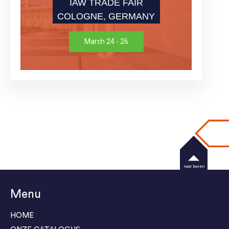
IAW TRADE FAIR
COLOGNE, GERMANY
March 24 - 26
naar boven
Menu
HOME