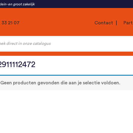
lein- en groot zakelijk
1 33 21 07
Contact
Part
ten
911112472
Geen producten gevonden die aan je selectie voldoen.