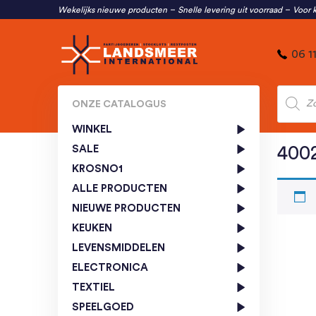
Wekelijks nieuwe producten
Snelle levering uit voorraad
Voor k
06 1
Produc
zoeken
ONZE CATALOGUS
WINKEL
SALE
4002
KROSNO1
ALLE PRODUCTEN
NIEUWE PRODUCTEN
KEUKEN
LEVENSMIDDELEN
ELECTRONICA
TEXTIEL
SPEELGOED