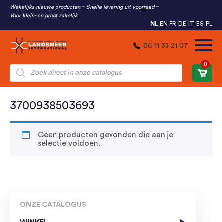
Wekelijks nieuwe producten
Snelle levering uit voorraad
Voor klein- en groot zakelijk
NL
EN
FR
DE
IT
ES
PL
06 11 33 21 07
0
Producten
zoeken
3700938503693
Geen producten gevonden die aan je
selectie voldoen.
ONZE CATALOGUS