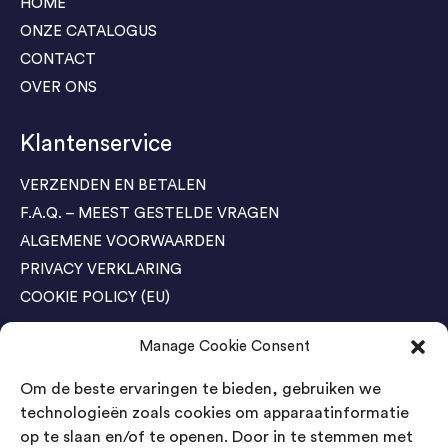
HOME
ONZE CATALOGUS
CONTACT
OVER ONS
Klantenservice
VERZENDEN EN BETALEN
F.A.Q. – MEEST GESTELDE VRAGEN
ALGEMENE VOORWAARDEN
PRIVACY VERKLARING
COOKIE POLICY (EU)
Manage Cookie Consent
Agenda Trade Shows
Om de beste ervaringen te bieden, gebruiken we
04-05 November / SVG FAIR Winterswijk
Bestel GRATIS kaarten
technologieën zoals cookies om apparaatinformatie
op te slaan en/of te openen. Door in te stemmen met