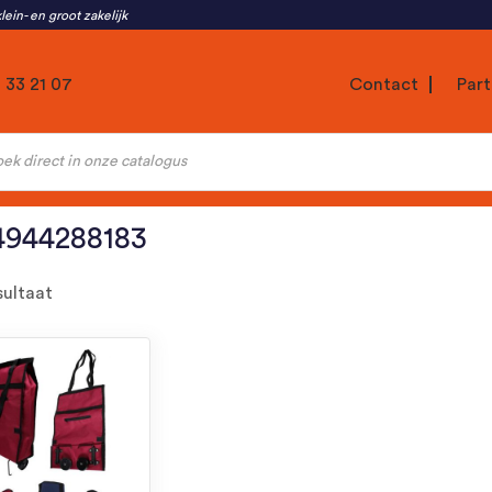
lein- en groot zakelijk
1 33 21 07
Contact
Part
ten
4944288183
sultaat