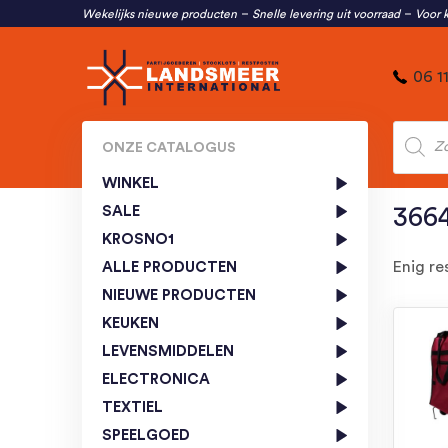
Wekelijks nieuwe producten
Snelle levering uit voorraad
Voor k
06 1
Produc
zoeken
ONZE CATALOGUS
WINKEL
SALE
366
KROSNO1
Enig re
ALLE PRODUCTEN
NIEUWE PRODUCTEN
KEUKEN
LEVENSMIDDELEN
ELECTRONICA
TEXTIEL
SPEELGOED