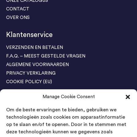
ONZE CATALOGUS
CONTACT
OVER ONS
Klantenservice
VERZENDEN EN BETALEN
F.A.Q. – MEEST GESTELDE VRAGEN
ALGEMENE VOORWAARDEN
PRIVACY VERKLARING
COOKIE POLICY (EU)
Manage Cookie Consent
Agenda Trade Shows
Om de beste ervaringen te bieden, gebruiken we
04-05 November / SVG FAIR Winterswijk
Bestel GRATIS kaarten
technologieën zoals cookies om apparaatinformatie
op te slaan en/of te openen. Door in te stemmen met
24-26 March / IAW Trade Fair - Cologne
deze technologieën kunnen we gegevens zoals
Bestel GRATIS kaarten