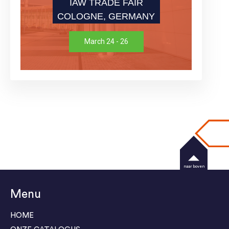
IAW TRADE FAIR
COLOGNE, GERMANY
March 24 - 26
naar boven
Menu
HOME