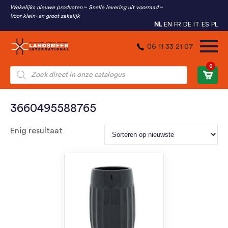
Wekelijks nieuwe producten
Snelle levering uit voorraad
Voor klein- en groot zakelijk
NL
EN
FR
DE
IT
ES
PL
06 11 33 21 07
0
Producten
zoeken
3660495588765
Enig resultaat