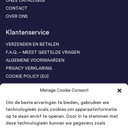
ONZE CATALOGUS
CONTACT
OVER ONS
Klantenservice
VERZENDEN EN BETALEN
F.A.Q. – MEEST GESTELDE VRAGEN
ALGEMENE VOORWAARDEN
PRIVACY VERKLARING
COOKIE POLICY (EU)
Manage Cookie Consent
Agenda Trade Shows
Om de beste ervaringen te bieden, gebruiken we
04-05 November / SVG FAIR Winterswijk
Bestel GRATIS kaarten
technologieën zoals cookies om apparaatinformatie
op te slaan en/of te openen. Door in te stemmen met
24-26 March / IAW Trade Fair - Cologne
deze technologieën kunnen we gegevens zoals
Bestel GRATIS kaarten