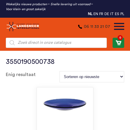
Wekelijks nieuwe producten
Snelle levering uit voorraad
Voor klein- en groot zakelijk
NL
EN
FR
DE
IT
ES
PL
06 11 33 21 07
0
Producten
zoeken
3550190500738
Enig resultaat