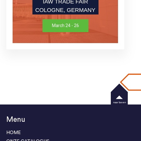
IAW TRADE FAIR
COLOGNE, GERMANY
March 24 - 26
naar boven
Menu
HOME