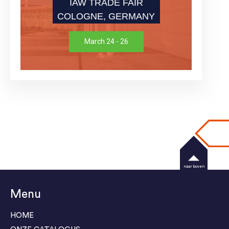
IAW TRADE FAIR
COLOGNE, GERMANY
March 24 - 26
naar boven
Menu
HOME