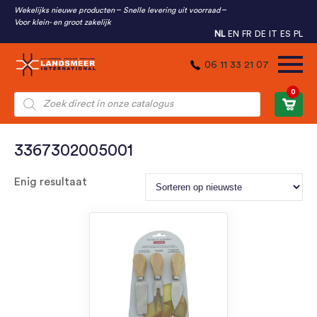
Wekelijks nieuwe producten
Snelle levering uit voorraad
Voor klein- en groot zakelijk
NL
EN
FR
DE
IT
ES
PL
06 11 33 21 07
0
Producten
zoeken
3367302005001
Enig resultaat