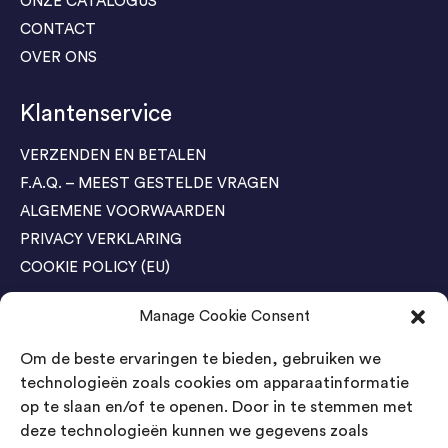
ONZE CATALOGUS
CONTACT
OVER ONS
Klantenservice
VERZENDEN EN BETALEN
F.A.Q. – MEEST GESTELDE VRAGEN
ALGEMENE VOORWAARDEN
PRIVACY VERKLARING
COOKIE POLICY (EU)
Manage Cookie Consent
Agenda Trade Shows
Om de beste ervaringen te bieden, gebruiken we
04-05 November / SVG FAIR Winterswijk
Bestel GRATIS kaarten
technologieën zoals cookies om apparaatinformatie
op te slaan en/of te openen. Door in te stemmen met
24-26 March / IAW Trade Fair - Cologne
deze technologieën kunnen we gegevens zoals
Bestel GRATIS kaarten