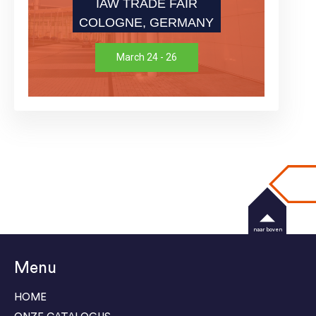
IAW TRADE FAIR
COLOGNE, GERMANY
March 24 - 26
naar boven
Menu
HOME