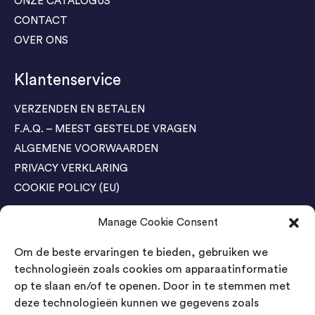
ONZE CATALOGUS
CONTACT
OVER ONS
Klantenservice
VERZENDEN EN BETALEN
F.A.Q. – MEEST GESTELDE VRAGEN
ALGEMENE VOORWAARDEN
PRIVACY VERKLARING
COOKIE POLICY (EU)
Manage Cookie Consent
Agenda Trade Shows
Om de beste ervaringen te bieden, gebruiken we
04-05 November / SVG FAIR Winterswijk
Bestel GRATIS kaarten
technologieën zoals cookies om apparaatinformatie
op te slaan en/of te openen. Door in te stemmen met
24-26 March / IAW Trade Fair - Cologne
deze technologieën kunnen we gegevens zoals
Bestel GRATIS kaarten