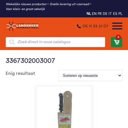
Wekelijks nieuwe producten
Snelle levering uit voorraad
Voor klein- en groot zakelijk
NL
EN
FR
DE
IT
ES
PL
06 11 33 21 07
0
Producten
zoeken
3367302003007
Enig resultaat