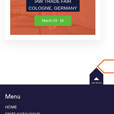
IAW TRADE FAIR
COLOGNE, GERMANY
March 24 - 26
naar boven
Menu
HOME