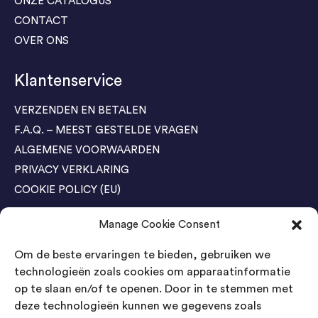
ONZE CATALOGUS
CONTACT
OVER ONS
Klantenservice
VERZENDEN EN BETALEN
F.A.Q. – MEEST GESTELDE VRAGEN
ALGEMENE VOORWAARDEN
PRIVACY VERKLARING
COOKIE POLICY (EU)
Manage Cookie Consent
Agenda Trade Shows
Om de beste ervaringen te bieden, gebruiken we
04-05 November / SVG FAIR Winterswijk
Bestel GRATIS kaarten
technologieën zoals cookies om apparaatinformatie
op te slaan en/of te openen. Door in te stemmen met
24-26 March / IAW Trade Fair - Cologne
deze technologieën kunnen we gegevens zoals
Bestel GRATIS kaarten