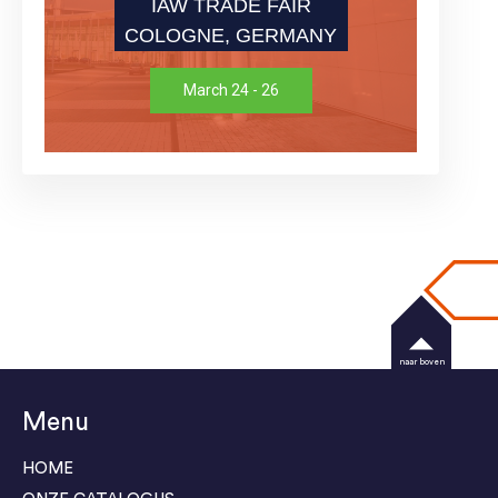
IAW TRADE FAIR
COLOGNE, GERMANY
March 24 - 26
naar boven
Menu
HOME