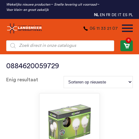
Wekelijks nieuwe producten
Snelle levering uit voorraad
Voor klein- en groot zakelijk
NL
EN
FR
DE
IT
ES
PL
06 11 33 21 07
0
Producten
zoeken
0884620059729
Enig resultaat