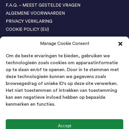
F.A.Q. – MEEST GESTELDE VRAGEN
ALGEMENE VOORWAARDEN
PRIVACY VERKLARING
COOKIE POLICY (EU)
Manage Cookie Consent
Agenda Trade Shows
Om de beste ervaringen te bieden, gebruiken we
04-05 November / SVG FAIR Winterswijk
Bestel GRATIS kaarten
technologieën zoals cookies om apparaatinformatie
op te slaan en/of te openen. Door in te stemmen met
24-26 March / IAW Trade Fair - Cologne
deze technologieën kunnen we gegevens zoals
Bestel GRATIS kaarten
browsegedrag of unieke ID's op deze site verwerken.
Het niet toestemmen of intrekken van toestemming
kan een negatieve invloed hebben op bepaalde
Contact
kenmerken en functies.
Landsmeer International B.V.
Kempenbaan 5
5121 DM Rijen
Accept
Nederland