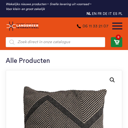
Wekelijks nieuwe producten
Snelle levering uit voorraad
Voor klein- en groot zakelijk
NL
EN
FR
DE
IT
ES
PL
06 11 33 21 07
0
Producten
zoeken
Alle Producten