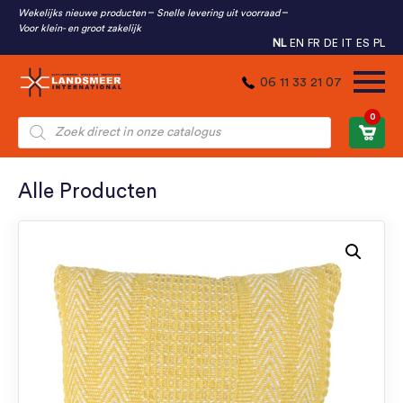
Wekelijks nieuwe producten
Snelle levering uit voorraad
Voor klein- en groot zakelijk
NL
EN
FR
DE
IT
ES
PL
06 11 33 21 07
0
Producten
zoeken
Alle Producten