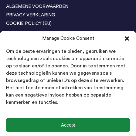
ALGEMENE VOORWAARDEN
PRIVACY VERKLARING
COOKIE POLICY (EU)
Manage Cookie Consent
Agenda Trade Shows
Om de beste ervaringen te bieden, gebruiken we
04-05 November / SVG FAIR Winterswijk
Bestel GRATIS kaarten
technologieën zoals cookies om apparaatinformatie
op te slaan en/of te openen. Door in te stemmen met
24-26 March / IAW Trade Fair - Cologne
deze technologieën kunnen we gegevens zoals
Bestel GRATIS kaarten
browsegedrag of unieke ID's op deze site verwerken.
Het niet toestemmen of intrekken van toestemming
kan een negatieve invloed hebben op bepaalde
Contact
kenmerken en functies.
Landsmeer International B.V.
Kempenbaan 5
5121 DM Rijen
Accept
Nederland